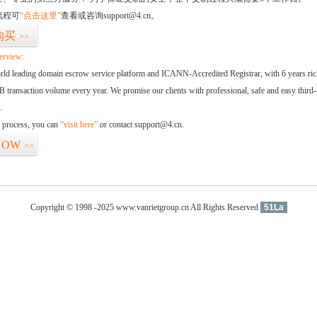
流程可
“点击这里”
查看或咨询support@4.cn。
购买
>>
erview:
orld leading domain escrow service platform and ICANN-Accredited Registrar, with 6 years ri
 transaction volume every year. We promise our clients with professional, safe and easy third-
.
d process, you can
“visit here”
or contact support@4.cn.
NOW
>>
Copyright © 1998 -2025 www.vanrietgroup.cn All Rights Reserved
51La