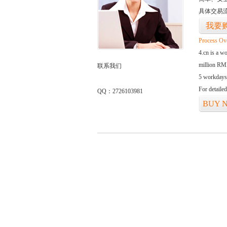
具体交易
我要
Process Ov
4.cn is a w
million RMB
联系我们
5 workdays
For detaile
QQ：2726103981
BUY 