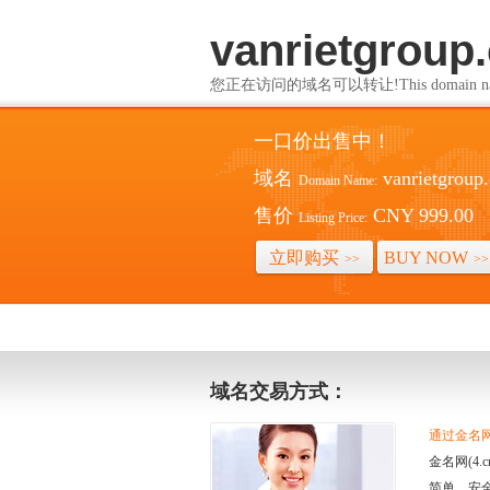
vanrietgroup
您正在访问的域名可以转让!This domain name i
一口价出售中！
域名
vanrietgroup
Domain Name:
售价
CNY 999.00
Listing Price:
立即购买
BUY NOW
>>
>>
域名交易方式：
通过金名网(
金名网(4
简单、安